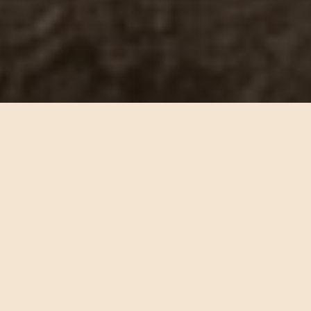
ПРОГРАММА ДНЯ
Что вас
ждёт
Это не лекция “со сцены” и не формальная
экскурсия. Это живое знакомство с центром: вы
сможете попробовать практику, увидеть
пространство и почувствовать атмосферу.