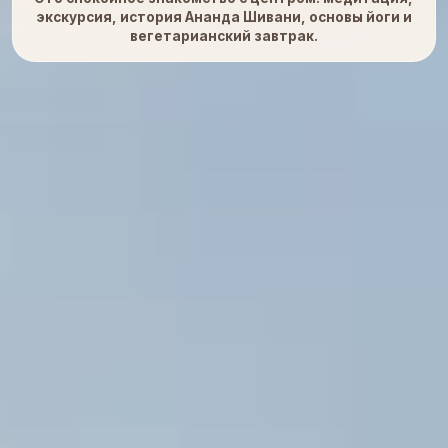
экскурсия, история Ананда Шивани, основы йоги и
вегетарианский завтрак.