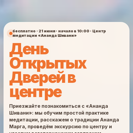
Перейти
к
содержимому
бесплатно · 21 июня · начало в 10:00 · Центр
медитации «Ананда Шивани»
День
Открытых
Дверей в
центре
Приезжайте познакомиться с «Ананда
Шивани»: мы обучим простой практике
медитации, расскажем о традиции Ананда
Марга, проведём экскурсию по центру и