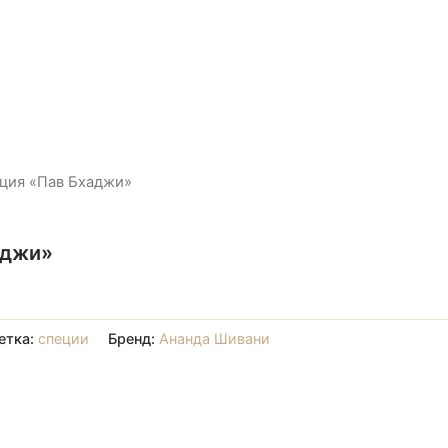
ция «Пав Бхаджи»
аджи»
етка:
специи
Бренд:
Ананда Шивани